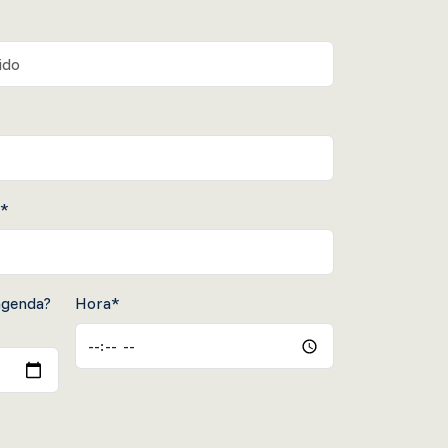
?*
agenda?
Hora*