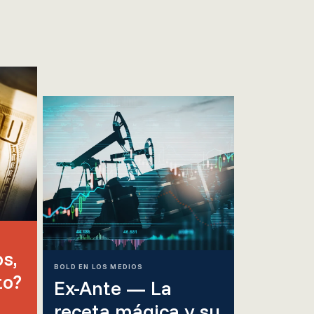
s,
BOLD EN LOS MEDIOS
to?
Ex-Ante — La
receta mágica y su