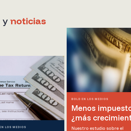
s y
noticias
BOLD EN LOS MEDIOS
Menos impuesto
¿más crecimien
EN LOS MEDIOS
Nuestro estudio sobre el