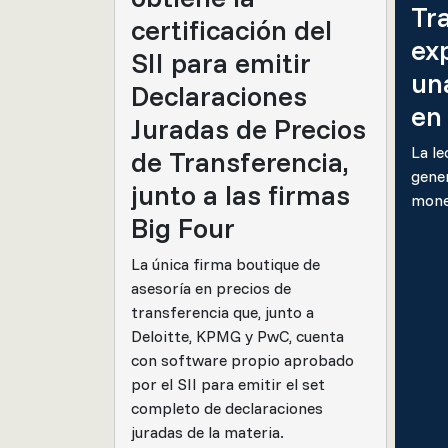
Tr
certificación del
exp
SII para emitir
un
Declaraciones
en
Juradas de Precios
La le
de Transferencia,
gener
junto a las firmas
mone
Big Four
La única firma boutique de
asesoría en precios de
transferencia que, junto a
Deloitte, KPMG y PwC, cuenta
con software propio aprobado
por el SII para emitir el set
completo de declaraciones
juradas de la materia.