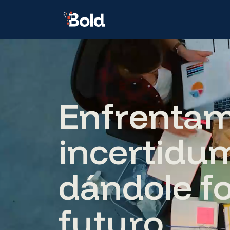
E
n
f
r
e
n
t
a
i
n
c
e
r
t
i
d
u
d
á
n
d
o
l
e
f
f
u
t
u
r
o