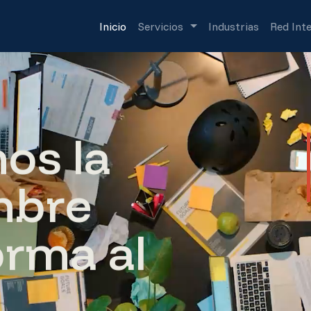
Inicio
Servicios
Industrias
Red Int
m
o
s
l
a
m
b
r
e
o
r
m
a
a
l